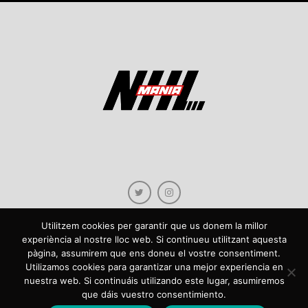
Utilitzem cookies per garantir que us donem la millor
experiència al nostre lloc web. Si continueu utilitzant aquesta
pàgina, assumirem que ens doneu el vostre consentiment.
Copyright © 2021 NHLmania.com. Tots els drets reservats / Todos los derechos
Utilizamos cookies para garantizar una mejor experiencia en
reservados. NHLmania és una web dedicada a la difusió de contingut sobre la
nuestra web. Si continuáis utilizando este lugar, asumiremos
NHL, tant en català com en castellà. L'escut de NHLmania.com és propietat de la
que dáis vuestro consentimiento.
web en qüestió. NHLmania es una web dedicada a la difusión de contenido sobre
la NHL, tanto en español como en catalán. El escudo deNHLmania.com es