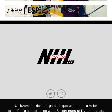
Utilitzem cookies per garantir que us donem la millor
experiència al nostre lloc web. Si continueu utilitzant aquesta