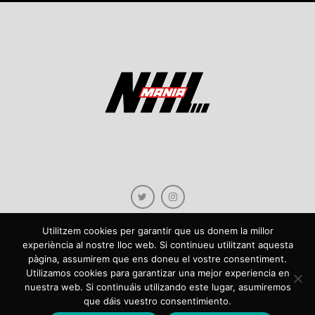
Utilitzem cookies per garantir que us donem la millor
experiència al nostre lloc web. Si continueu utilitzant aquesta
pàgina, assumirem que ens doneu el vostre consentiment.
Copyright © 2021 NHLmania.com. Tots els drets reservats / Todos los derechos
Utilizamos cookies para garantizar una mejor experiencia en
reservados. NHLmania és una web dedicada a la difusió de contingut sobre la
nuestra web. Si continuáis utilizando este lugar, asumiremos
NHL, tant en català com en castellà. L'escut de NHLmania.com és propietat de la
que dáis vuestro consentimiento.
web en qüestió. NHLmania es una web dedicada a la difusión de contenido sobre
la NHL, tanto en español como en catalán. El escudo deNHLmania.com es