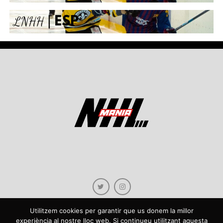
Utilitzem cookies per garantir que us donem la millor
experiència al nostre lloc web. Si continueu utilitzant aquesta