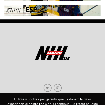
Utilitzem cookies per garantir que us donem la millor
experiència al nostre lloc web. Si continueu utilitzant aquesta