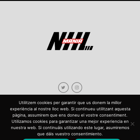
Utilitzem cookies per garantir que us donem la millor
experiència al nostre lloc web. Si continueu utilitzant aquesta
pàgina, assumirem que ens doneu el vostre consentiment.
Copyright © 2021 NHLmania.com. Tots els drets reservats / Todos los derechos
Utilizamos cookies para garantizar una mejor experiencia en
reservados. NHLmania és una web dedicada a la difusió de contingut sobre la
nuestra web. Si continuáis utilizando este lugar, asumiremos
NHL, tant en català com en castellà. L'escut de NHLmania.com és propietat de la
que dáis vuestro consentimiento.
web en qüestió. NHLmania es una web dedicada a la difusión de contenido sobre
la NHL, tanto en español como en catalán. El escudo deNHLmania.com es