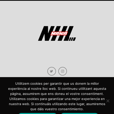
Utilitzem cookies per garantir que us donem la millor
experiència al nostre lloc web. Si continueu utilitzant aquesta
pàgina, assumirem que ens doneu el vostre consentiment.
Copyright © 2021 NHLmania.com. Tots els drets reservats / Todos los derechos
Utilizamos cookies para garantizar una mejor experiencia en
reservados. NHLmania és una web dedicada a la difusió de contingut sobre la
nuestra web. Si continuáis utilizando este lugar, asumiremos
NHL, tant en català com en castellà. L'escut de NHLmania.com és propietat de la
que dáis vuestro consentimiento.
web en qüestió. NHLmania es una web dedicada a la difusión de contenido sobre
la NHL, tanto en español como en catalán. El escudo deNHLmania.com es