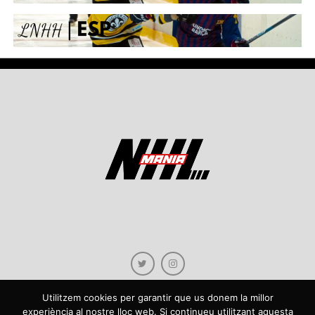
Utilitzem cookies per garantir que us donem la millor
experiència al nostre lloc web. Si continueu utilitzant aquesta