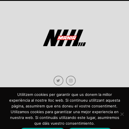
Utilitzem cookies per garantir que us donem la millor
experiència al nostre lloc web. Si continueu utilitzant aquesta
pàgina, assumirem que ens doneu el vostre consentiment.
Copyright © 2021 NHLmania.com. Tots els drets reservats / Todos los derechos
Utilizamos cookies para garantizar una mejor experiencia en
reservados. NHLmania és una web dedicada a la difusió de contingut sobre la
nuestra web. Si continuáis utilizando este lugar, asumiremos
NHL, tant en català com en castellà. L'escut de NHLmania.com és propietat de la
que dáis vuestro consentimiento.
web en qüestió. NHLmania es una web dedicada a la difusión de contenido sobre
la NHL, tanto en español como en catalán. El escudo deNHLmania.com es