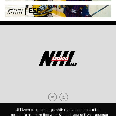
Utilitzem cookies per garantir que us donem la millor
experiència al nostre lloc web. Si continueu utilitzant aquesta