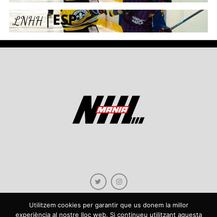
Utilitzem cookies per garantir que us donem la millor
experiència al nostre lloc web. Si continueu utilitzant aquesta