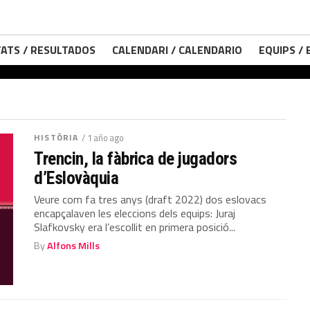
ATS / RESULTADOS
CALENDARI / CALENDARIO
EQUIPS /
HISTÒRIA
/ 1 año ago
Trencin, la fàbrica de jugadors
d’Eslovàquia
Veure com fa tres anys (draft 2022) dos eslovacs
encapçalaven les eleccions dels equips: Juraj
Slafkovsky era l’escollit en primera posició...
By
Alfons Mills