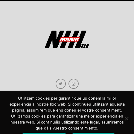
Utilitzem cookies per garantir que us donem la millor
experiència al nostre lloc web. Si continueu utilitzant aquesta
pàgina, assumirem que ens doneu el vostre consentiment.
Copyright © 2021 NHLmania.com. Tots els drets reservats / Todos los derechos
Utilizamos cookies para garantizar una mejor experiencia en
reservados. NHLmania és una web dedicada a la difusió de contingut sobre la
nuestra web. Si continuáis utilizando este lugar, asumiremos
NHL, tant en català com en castellà. L'escut de NHLmania.com és propietat de la
que dáis vuestro consentimiento.
web en qüestió. NHLmania es una web dedicada a la difusión de contenido sobre
la NHL, tanto en español como en catalán. El escudo deNHLmania.com es