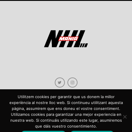
Utilitzem cookies per garantir que us donem la millor
experiència al nostre lloc web. Si continueu utilitzant aquesta
pàgina, assumirem que ens doneu el vostre consentiment.
Copyright © 2021 NHLmania.com. Tots els drets reservats / Todos los derechos
Utilizamos cookies para garantizar una mejor experiencia en
reservados. NHLmania és una web dedicada a la difusió de contingut sobre la
nuestra web. Si continuáis utilizando este lugar, asumiremos
NHL, tant en català com en castellà. L'escut de NHLmania.com és propietat de la
que dáis vuestro consentimiento.
web en qüestió. NHLmania es una web dedicada a la difusión de contenido sobre
la NHL, tanto en español como en catalán. El escudo deNHLmania.com es