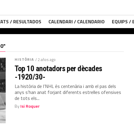
ATS / RESULTADOS
CALENDARI / CALENDARIO
EQUIPS /
0"
HISTÒRIA
/ 2 años ago
Top 10 anotadors per dècades
-1920/30-
La història de l’NHL és centenària i amb el pas dels
anys s’han anat forjant diferents estrelles ofensives
de tots els...
By
Isi Roquer