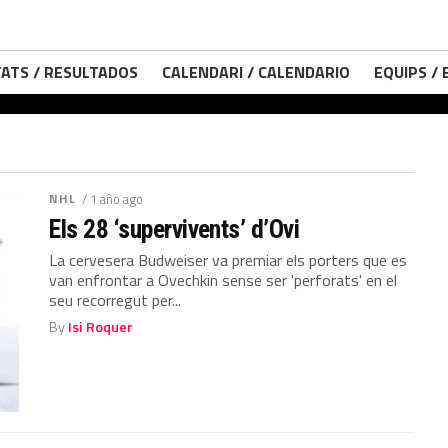
ATS / RESULTADOS
CALENDARI / CALENDARIO
EQUIPS /
NHL
/ 1 año ago
Els 28 ‘supervivents’ d’Ovi
La cervesera Budweiser va premiar els porters que es
van enfrontar a Ovechkin sense ser 'perforats' en el
seu recorregut per...
By
Isi Roquer