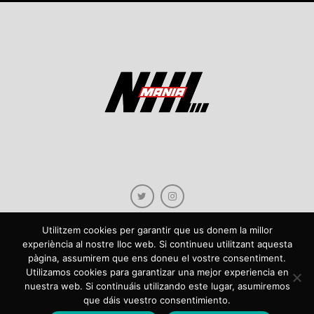
Utilitzem cookies per garantir que us donem la millor
experiència al nostre lloc web. Si continueu utilitzant aquesta
pàgina, assumirem que ens doneu el vostre consentiment.
Copyright © 2021 NHLmania.com. Tots els drets reservats / Todos los derechos
Utilizamos cookies para garantizar una mejor experiencia en
reservados. NHLmania és una web dedicada a la difusió de contingut sobre la
nuestra web. Si continuáis utilizando este lugar, asumiremos
NHL, tant en català com en castellà. L'escut de NHLmania.com és propietat de la
que dáis vuestro consentimiento.
web en qüestió. NHLmania es una web dedicada a la difusión de contenido sobre
la NHL, tanto en español como en catalán. El escudo deNHLmania.com es