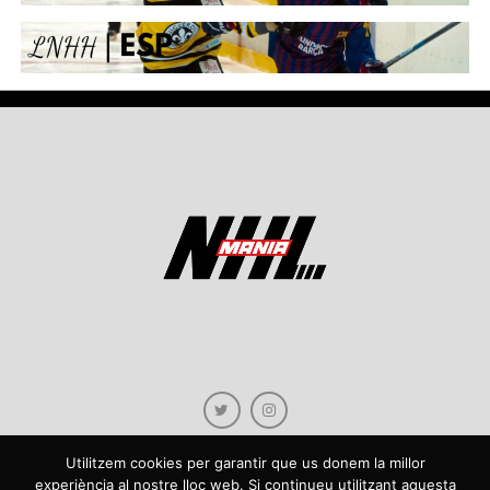
Utilitzem cookies per garantir que us donem la millor
experiència al nostre lloc web. Si continueu utilitzant aquesta