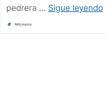
Ma
pedrera …
Sigue leyendo
Tar
la
gr
NHLmania
est
del
Qu
No