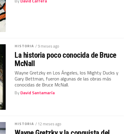
By
David Carrera
HISTORIA
/ 9 meses ago
La historia poco conocida de Bruce
McNall
Wayne Gretzky en Los Ángeles, los Mighty Ducks y
Gary Bettman, fueron algunas de las obras más
conocidas de Bruce McNall.
By
David Santamaría
HISTORIA
/ 12 meses ago
Wayne Gretzky y la conquista del