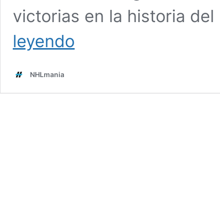
victorias en la historia de
Joel
leyendo
Quenneville,
la
trayectoria
NHLmania
de
un
genio
táctico
del
hockey