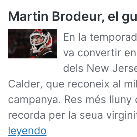
Martin Brodeur, el g
En la temporad
va convertir en
dels New Jerse
Calder, que reconeix al mil
campanya. Res més lluny de 
recorda per la seua virgin
Martin
leyendo
Brodeur,